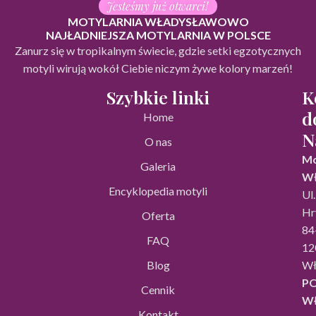
Jesteśmy już otwarci!
MOTYLARNIA WŁADYSŁAWOWO
NAJŁADNIEJSZA MOTYLARNIA W POLSCE
Zanurz się w tropikalnym świecie, gdzie setki egzotycznych
motyli wirują wokół Ciebie niczym żywe kolory marzeń!
Szybkie linki
K
d
Home
N
O nas
Mo
Galeria
Wł
Encyklopedia motyli
Ul.
Hr
Oferta
84
FAQ
12
Blog
Wł
P
Cennik
W
Kontakt