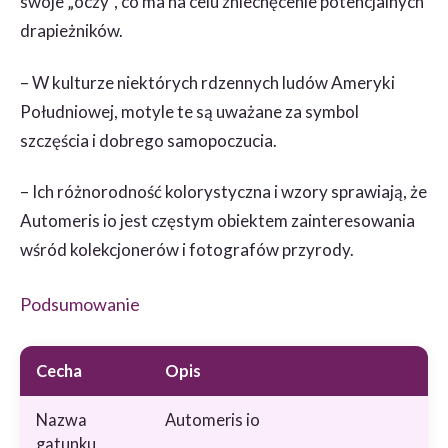
swoje „oczy”, co ma na celu zniechęcenie potencjalnych
drapieżników.
– W kulturze niektórych rdzennych ludów Ameryki
Południowej, motyle te są uważane za symbol
szczęścia i dobrego samopoczucia.
– Ich różnorodność kolorystyczna i wzory sprawiają, że
Automeris io jest częstym obiektem zainteresowania
wśród kolekcjonerów i fotografów przyrody.
Podsumowanie
Cecha
Opis
Nazwa
Automeris io
gatunku